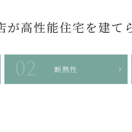
店が
高性能住宅を
建て
断熱性