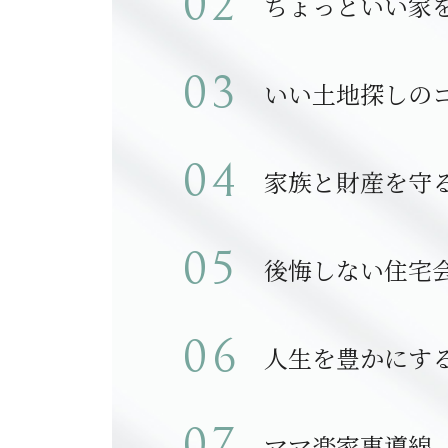
ちょっといい家
いい土地探しの
家族と財産を守
後悔しない住宅
人生を豊かにす
ママ楽家事導線